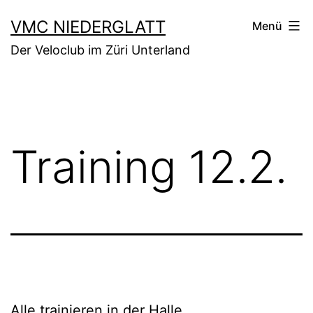
Zum
VMC NIEDERGLATT
Menü
Inhalt
Der Veloclub im Züri Unterland
springen
Training 12.2.
Alle trainieren in der Halle.