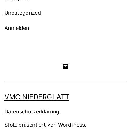
Uncategorized
Anmelden
E-
Mail
an
VMC NIEDERGLATT
den
Datenschutzerklärung
VMC
Stolz präsentiert von
WordPress
.