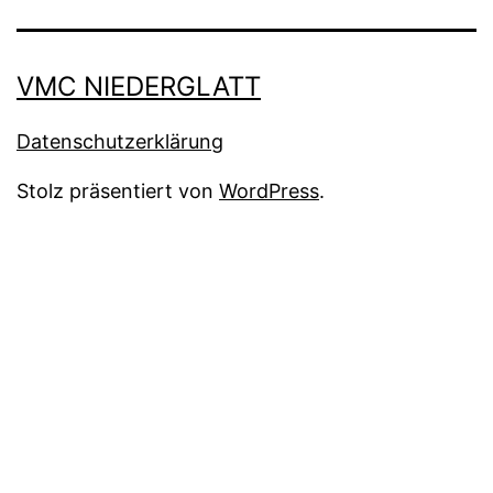
Mail
an
VMC NIEDERGLATT
den
Datenschutzerklärung
VMC
Stolz präsentiert von
WordPress
.