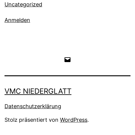
Uncategorized
Anmelden
E-
Mail
an
VMC NIEDERGLATT
den
Datenschutzerklärung
VMC
Stolz präsentiert von
WordPress
.