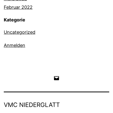
Februar 2022
Kategorie
Uncategorized
Anmelden
E-
Mail
an
VMC NIEDERGLATT