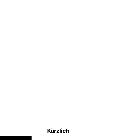
tion
Kürzlich