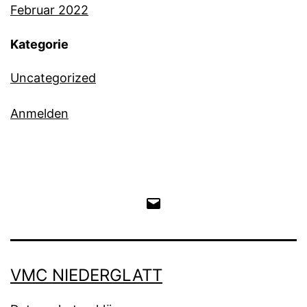
Februar 2022
Kategorie
Uncategorized
Anmelden
E-
Mail
an
VMC NIEDERGLATT
den